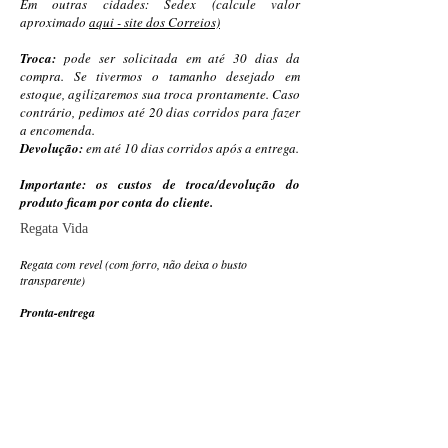
Em outras cidades: Sedex (calcule valor
aproximado
aqui - site dos Correios)
Troca:
pode ser solicitada em até 30 dias da
compra. Se tivermos o tamanho desejado em
estoque, agilizaremos sua troca prontamente. Caso
contrário, pedimos até 20 dias corridos para fazer
a encomenda.
Devolução:
em até 10 dias corridos após a entrega.
Importante: os custos de troca/devolução do
produto ficam por conta do cliente.
Regata Vida
Regata com revel (com forro, não deixa o busto
transparente)
Pronta-entrega
R$114.00
+ frete*
PRETO - tamanho M
Por encomenda
do P ao GG. Cores a consultar.
R$155.00
+ frete*