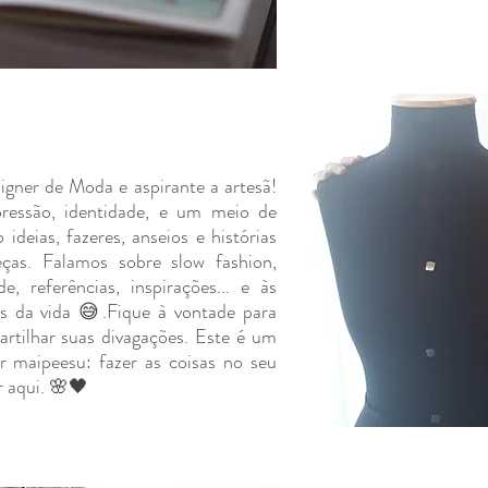
igner de Moda e aspirante a artesã!
essão, identidade, e um meio de
ideias, fazeres, anseios e histórias
ças. Falamos sobre slow fashion,
e, referências, inspirações... e às
s da vida 😅.
Fique à vontade para
partilhar suas divagações. Este é um
r maipeesu: fazer as coisas no seu
r aqui. 🌸🖤