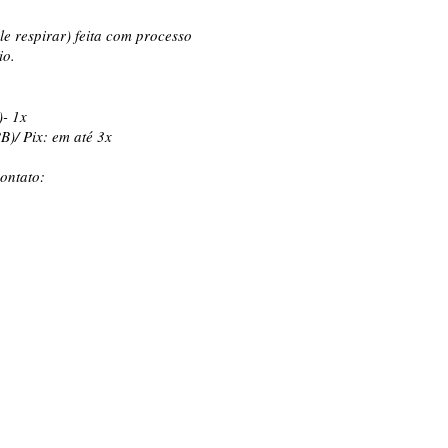
le respirar) feita com processo
io.
)- 1x
B)/ Pix: em até 3x
ontato: