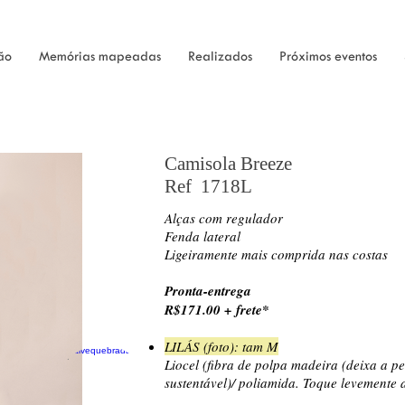
ão
Memórias mapeadas
Realizados
Próximos eventos
Camisola Breeze
Ref 1718L
Alças com regulador
Fenda lateral
Ligeiramente mais comprida nas costas
Pronta-entrega
R$171.00 + frete*
LILÁS (foto): tam M
Liocel (fibra de polpa madeira (deixa a pe
sustentável)/ poliamida. Toque levemente