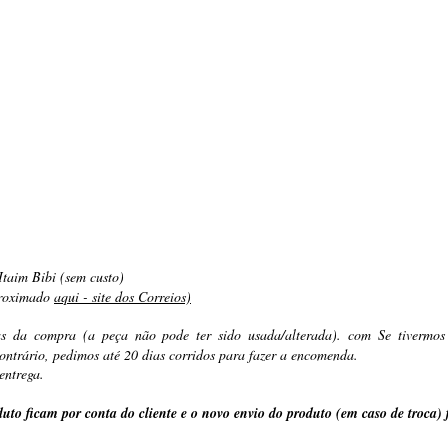
taim Bibi (sem custo)
proximado
aqui - site dos Correios)
as da compra (a peça não pode ter sido usada/alterada). com Se tivermo
ontrário, pedimos até 20 dias corridos para fazer a encomenda.
entrega.
uto ficam por conta do cliente e o novo envio do produto (em caso de troca) 